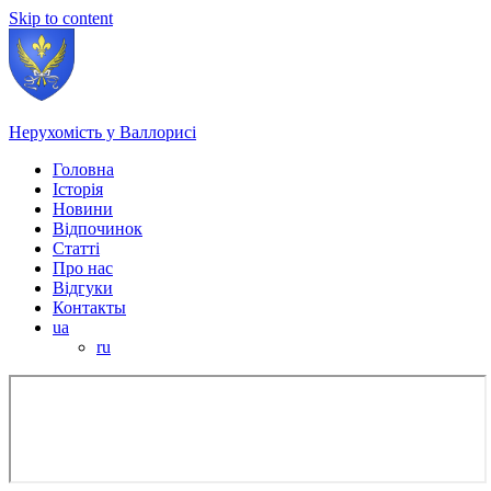
Skip to content
Нерухомість у Валлорисі
Головна
Історія
Новини
Відпочинок
Статті
Про нас
Відгуки
Контакты
ua
ru