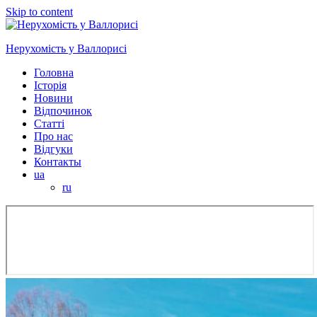
Skip to content
Нерухомість у Валлорисі
Головна
Історія
Новини
Відпочинок
Статті
Про нас
Відгуки
Контакты
ua
ru