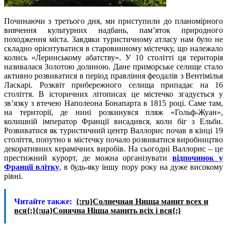
Починаючи з третього дня, ми приступили до планомірного
вивчення культурних надбань, пам’яток природного
походження міста. Завдяки туристичному атласу нам було не
складно орієнтуватися в старовинному містечку, що належало
колись «Леринському абатству». У 10 столітті ця територія
називалася Золотою долиною. Дане приморське селище стало
активно розвиватися в період правління феодалів з Вентімілья
Ласкарі. Розквіт прибережного селища припадає на 16
століття. В історичних літописах це містечко згадується у
зв’язку з втечею Наполеона Бонапарта в 1815 році. Саме там,
на території, де нині розкинувся пляж «Гольф-Жуан»,
колишній імператор Франції висадився, коли біг з Ельби.
Розвиватися як туристичний центр Валлорис почав в кінці 19
століття, попутно в містечку почало розвиватися виробництво
декоративних керамічних виробів. На сьогодні Валлорис – це
престижний курорт, де можна організувати
відпочинок у
Франції влітку
, в будь-яку іншу пору року на дуже високому
рівні.
Читайте также:
{:ru}Солнечная Ницца манит всех и
вся{:}{:ua}Сонячна Ніцца манить всіх і вся{:}