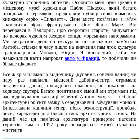
культурно-історичних об’єктів. Особисто мені було цікаво в
місцевому музеї художника Пабло Пікассо, який багато
працював з керамікою, представив публіці свою знамениту
книжкову серію «Сильветт». Дане місто пов’язане з ім’ям
знаменитої зірки французького кіно Жана Маре. Він
перебрався в Валлорис, щоб скоротати старість, милуватися
по вечорах чудовим заходом сонця, морськими панорамами.
Ми витратили день на екскурсію по визначних пам’ятках
Антиба, стільки ж часу пішло на вивчення пам’яток культури
країни-карлика Монако, Ніцци. Я впевнений, якби ми
наважилися взяти напрокат
авто у Франції
, то побачили ще
більше цікавого.
Все ж крім пляжного відпочинку (купання, сонячні ванни) ми
пару раз навідали місцевий дайвінг-центр, отримали
незабутній досвід підводного плавання, я покатався на
водному скутері. Багато позитивних емоцій ми отримали під
час відвідування каплиці «Святої Анни», яку, як і всі інші
архітектурні об’єкти замку в середньовіччі збудували монахи.
Вищезгадана каплиця тепер, після реконструкції, придбала
риси, характерні для більш пізніх архітектурних стилів. На
даний час ця пам’ятка архітектури привертає натовпи
туристів, там з 1957 року знаходиться музей сучасних
мистецтв.