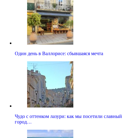
Один день в Валлорисе: сбывшаяся мечта
Чудо с оттенком лазури: как мы посетили славный
город…