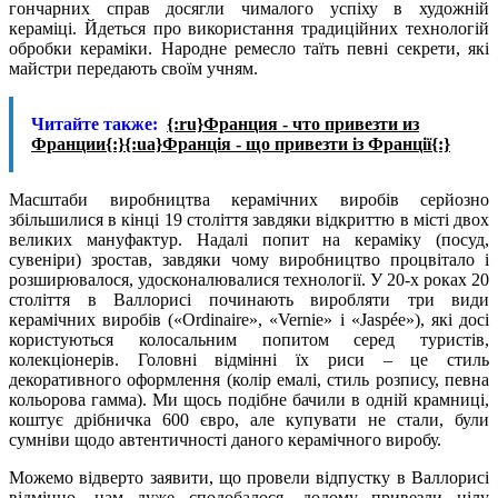
гончарних справ досягли чималого успіху в художній
кераміці. Йдеться про використання традиційних технологій
обробки кераміки. Народне ремесло таїть певні секрети, які
майстри передають своїм учням.
Читайте также:
{:ru}Франция - что привезти из
Франции{:}{:ua}Франція - що привезти із Франції{:}
Масштаби виробництва керамічних виробів серйозно
збільшилися в кінці 19 століття завдяки відкриттю в місті двох
великих мануфактур. Надалі попит на кераміку (посуд,
сувеніри) зростав, завдяки чому виробництво процвітало і
розширювалося, удосконалювалися технології. У 20-х роках 20
століття в Валлорисі починають виробляти три види
керамічних виробів («Оrdinaire», «Vernie» і «Jaspée»), які досі
користуються колосальним попитом серед туристів,
колекціонерів. Головні відмінні їх риси – це стиль
декоративного оформлення (колір емалі, стиль розпису, певна
кольорова гамма). Ми щось подібне бачили в одній крамниці,
коштує дрібничка 600 євро, але купувати не стали, були
сумніви щодо автентичності даного керамічного виробу.
Можемо відверто заявити, що провели відпустку в Валлорисі
відмінно, нам дуже сподобалося, додому привезли цілу