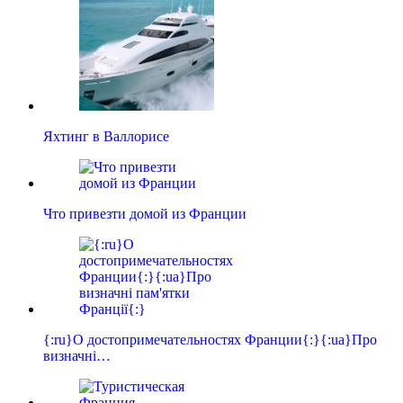
Яхтинг в Валлорисе
Что привезти домой из Франции
{:ru}О достопримечательностях Франции{:}{:ua}Про
визначні…