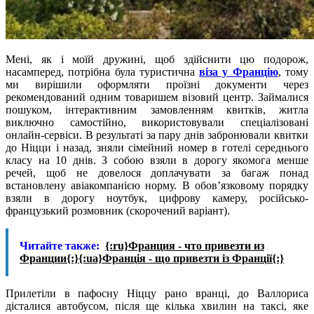
Мені, як і моїй дружині, щоб здійснити цю подорож,
насамперед, потрібна була туристична
віза у Францію
, тому
ми вирішили оформляти проїзні документи через
рекомендований одним товаришем візовий центр. Займалися
пошуком, інтерактивним замовленням квитків, житла
виключно самостійно, використовували спеціалізовані
онлайн-сервіси. В результаті за пару днів забронювали квитки
до Ніцци і назад, зняли сімейний номер в готелі середнього
класу на 10 днів. З собою взяли в дорогу якомога менше
речей, щоб не довелося доплачувати за багаж понад
встановлену авіакомпанією норму. В обов’язковому порядку
взяли в дорогу ноутбук, цифрову камеру, російсько-
французький розмовник (скорочений варіант).
Читайте также:
{:ru}Франция - что привезти из
Франции{:}{:ua}Франція - що привезти із Франції{:}
Прилетіли в пафосну Ніццу рано вранці, до Валлориса
дісталися автобусом, після ще кілька хвилин на таксі, яке