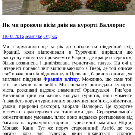
Як ми провели вісім днів на курорті Валлорис
18.07.2016
seasnake
Отдых
Ми з дружиною ще за рік до поїздки на південний схід
Франції, коли відпочивали в Туреччині, вирішили що
наступну відпустку проведемо в Європі, де краще із сервісом,
більш розвинена і цивілізована туристична галузь. На очі в
інтернеті попався звіт відпочиваючого з Твері, де той описав
свої враження від відпочинку в Провансі, барвисто описав, як
виглядає південна
Франція влітку
. Можливо, що саме той
звіт визначив наш вибір.
Ми спочатку розглядали курортні
міста, розкидані вздовж знаменитої Французької Рив’єри.
Вивчивши ціни на житло, відгуки туристів, інші моменти
(наявність поруч туристичних визначних пам’яток, кліматичні
умови, природні фактори), вибрали Валлорис. Це курортне
містечко характеризується типовими для Середземномор’я
кліматичними умовами, плюс воно недалеко розташоване від
багатих на культурно-історичні туристичні пам’ятки Ніцци,
Монако, Канн. Тут же поруч старовинний Антіб, де теж
багато чого для туриста, який цікавиться історією