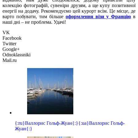
колекцію фотографій, сувеніри друзям, а ще купу позитивної
енергії на додачу. Рекомендуємо цей курорт всім. Це місце, де
варто побувати, тим більше
оформлення візи у Францію
в
наші дні – не проблема. Удачі!
VK
Facebook
Twitter
Google+
Odnoklassniki
Mail.ru
{:ru}Валлорис Гольф-Жуан{:}{:ua}Валлорис Гольф-
Жуан{:}