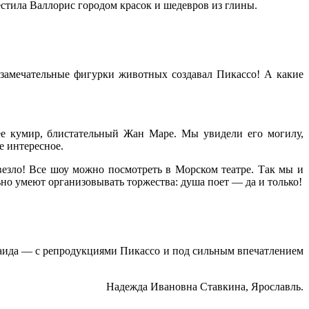
естила Валлорис городом красок и шедевров из глины.
е замечательные фигурки животных создавал Пикассо! А какие
е кумир, блистательный Жан Маре. Мы увидели его могилу,
е интересное.
везло! Все шоу можно посмотреть в Морском театре. Так мы и
но умеют организовывать торжества: душа поет — да и только!
инаида — с репродукциями Пикассо и под сильным впечатлением
Надежда Ивановна Ставкина, Ярославль.