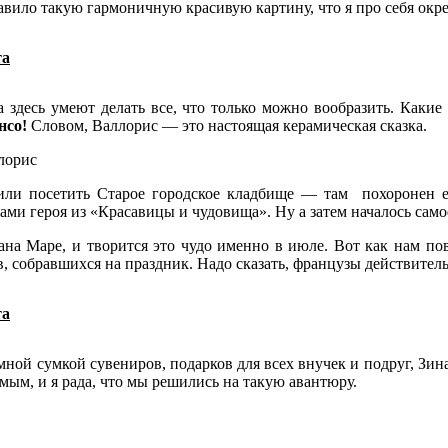
тавило такую гармоничную красивую картину, что я про себя окр
та
ла здесь умеют делать все, что только можно вообразить. Каки
нсо!
Словом, Валлорис — это настоящая керамическая сказка.
или посетить Старое городское кладбище — там похоронен е
и героя из «Красавицы и чудовища». Ну а затем началось само
ана Маре, и творится это чудо именно в июле. Вот как нам по
 собравшихся на праздник. Надо сказать, французы действитель
та
мной сумкой сувениров, подарков для всех внучек и подруг, З
мым, и я рада, что мы решились на такую авантюру.