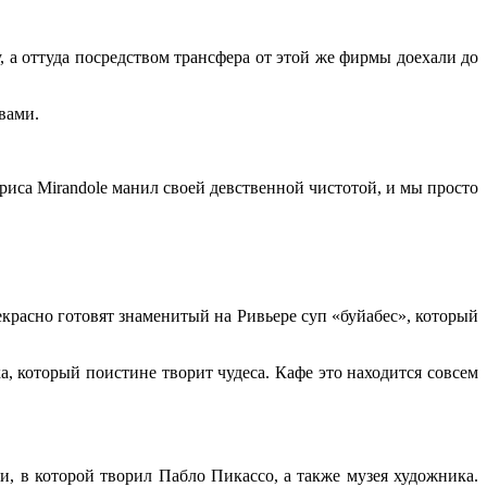
, а оттуда посредством трансфера от этой же фирмы доехали до
вами.
иса Mirandole манил своей девственной чистотой, и мы просто
екрасно готовят знаменитый на Ривьере суп «буйабес», который
 который поистине творит чудеса. Кафе это находится совсем
и, в которой творил Пабло Пикассо, а также музея художника.