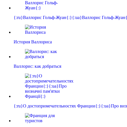
{:ru}Валлорис Гольф-Жуан{:}{:ua}Валлорис Гольф-Жуан{
История Валлориса
Валлорис: как добраться
{:ru}О достопримечательностях Франции{:}{:ua}Про ви