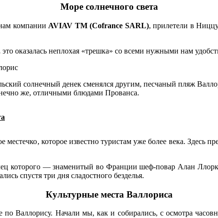
Море солнечного света
 нам компании
AVIAV TM (Cofrance SARL)
, прилетели в Ниццу
,
это оказалась неплохая «трешка» со всеми нужными нам удобст
льский солнечный денек сменялся другим, песчаный пляж Валлор
онечно же, отличными блюдами Прованса.
та
 местечко, которое известно туристам уже более века. Здесь пр
лец которого — знаменитый во Франции шеф-повар Алан Ллорка,
ались спустя три дня сладостного безделья.
Культурные места Валлориса
 по Валлорису. Начали мы, как и собирались, с осмотра часовн