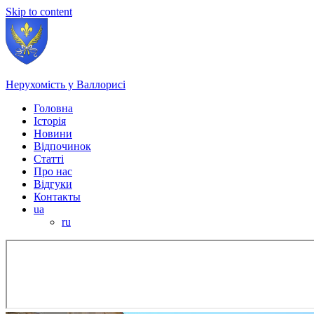
Skip to content
Нерухомість у Валлорисі
Головна
Історія
Новини
Відпочинок
Статті
Про нас
Відгуки
Контакты
ua
ru