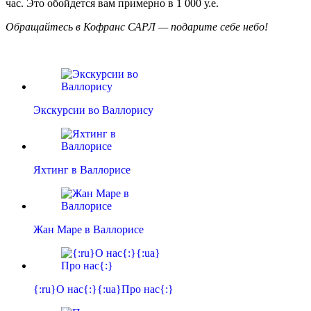
час. Это обойдется вам примерно в 1 000 у.е.
Обращайтесь в Кофранс САРЛ — подарите себе небо!
Экскурсии во Валлорису
Яхтинг в Валлорисе
Жан Маре в Валлорисе
{:ru}О нас{:}{:ua}Про нас{:}