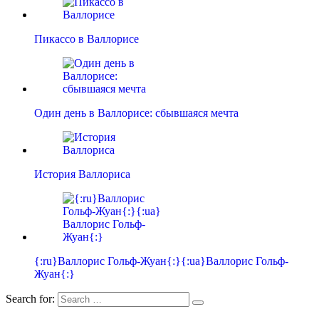
Пикассо в Валлорисе
Один день в Валлорисе: сбывшаяся мечта
История Валлориса
{:ru}Валлорис Гольф-Жуан{:}{:ua}Валлорис Гольф-
Жуан{:}
Search for: