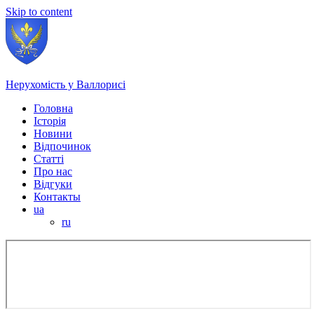
Skip to content
Нерухомість у Валлорисі
Головна
Історія
Новини
Відпочинок
Статті
Про нас
Відгуки
Контакты
ua
ru