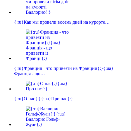
{:ru}Как мы провели восемь дней на курорте…
{:ru}Франция - что привезти из Франции{:}{:ua}
Франція - що…
{:ru}О нас{:}{:ua}Про нас{:}