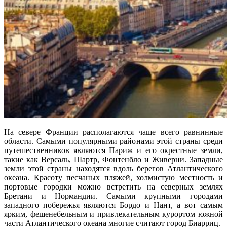
На севере Франции располагаются чаще всего равнинные
области. Самыми популярными районами этой страны среди
путешественников являются Париж и его окрестные земли,
такие как Версаль, Шартр, Фонтенбло и Живерни. Западные
земли этой страны находятся вдоль берегов Атлантического
океана. Красоту песчаных пляжей, холмистую местность и
портовые городки можно встретить на северных землях
Бретани и Нормандии. Самыми крупными городами
западного побережья являются Бордо и Нант, а вот самым
ярким, фешенебельным и привлекательным курортом южной
части Атлантического океана многие считают город Биарриц.