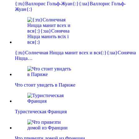
{:ru}Валлорис Гольф-Жуан{:}{:ua}Валлорис Гольф-
Жуан{:}
{:ru}Солнечная Ницца манит всех и вся{:}{:ua}Сонячна
Ніцца…
Что стоит увидеть в Париже
Туристическая Франция
Что привезти домой из Франции