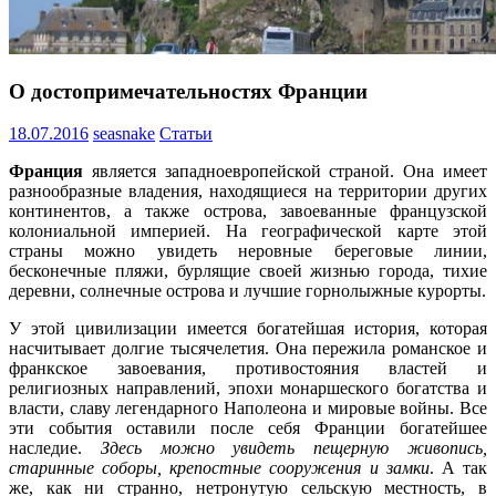
О достопримечательностях Франции
18.07.2016
seasnake
Статьи
Франция
является западноевропейской страной. Она имеет
разнообразные владения, находящиеся на территории других
континентов, а также острова, завоеванные французской
колониальной империей. На географической карте этой
страны можно увидеть неровные береговые линии,
бесконечные пляжи, бурлящие своей жизнью города, тихие
деревни, солнечные острова и лучшие горнолыжные курорты.
У этой цивилизации имеется богатейшая история, которая
насчитывает долгие тысячелетия. Она пережила романское и
франкское завоевания, противостояния властей и
религиозных направлений, эпохи монаршеского богатства и
власти, славу легендарного Наполеона и мировые войны. Все
эти события оставили после себя Франции богатейшее
наследие.
Здесь можно увидеть пещерную живопись,
старинные соборы, крепостные сооружения и замки
. А так
же, как ни странно, нетронутую сельскую местность, в