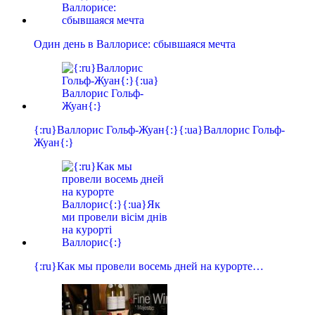
Один день в Валлорисе: сбывшаяся мечта
{:ru}Валлорис Гольф-Жуан{:}{:ua}Валлорис Гольф-
Жуан{:}
{:ru}Как мы провели восемь дней на курорте…