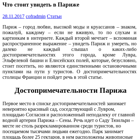
Что стоит увидеть в Париже
28.11.2017
cofradmin
Статьи
Париж – город любви, высокой моды и круассанов – знаком,
пожалуй, каждому – если не вживую, то по слухам и
картинкам в интернете. Каждый второй мечтает – вспоминая
распространенное выражение – увидеть Париж и умереть, но
далеко не каждый слышал о каких-либо
достопримечательностях этого города, кроме Лувра,
Эльфелевой башни и Елисейских полей, которые, безусловно,
стоит посетить, но являются единственными остановочными
пунктами на пути у туристов. О достопримечательностях
столицы Франции и пойдет речь в этой статье.
Достопримечательности Парижа
Первое место в списке достопримечательностей занимает
невероятно красивый сад, соседствующий с Лувром,
площадью Согласия и расположенный неподалеку от главной
водной артерии Парижа – Сены. Речь идет о Саду Тюильри –
месте не столь разрекламированном среди туристов, но
посещаемом тысячами людьми ежегодно. Парк занимает
площадь более 25 гектаров, в нем расположены живописные