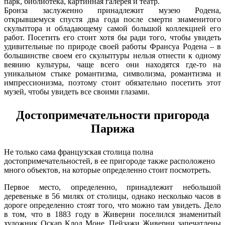
парк, библиотека, картинная галерея и театр.
Бронза заслуженно принадлежит музею Родена,
открывшемуся спустя два года после смерти знаменитого
скульптора и обладающему самой большой коллекцией его
работ. Посетить его стоит хотя бы ради того, чтобы увидеть
удивительные по природе своей работы Франсуа Родена – в
большинстве своем его скульптуры нельзя отнести к одному
веянию культуры, чаще всего они находятся где-то на
уникальном стыке романтизма, символизма, романтизма и
импрессионизма, поэтому стоит обязательно посетить этот
музей, чтобы увидеть все своими глазами.
Достопримечательности пригорода
Парижа
Не только сама французская столица полна
достопримечательностей, в ее пригороде также расположено
много объектов, на которые определенно стоит посмотреть.
Первое место, определенно, принадлежит небольшой
деревеньке в 56 милях от столицы, однако несколько часов в
дороге определенно стоят того, что можно там увидеть. Дело
в том, что в 1883 году в Живерни поселился знаменитый
художник Оскар Клод Моне. Пейзажи Живерни запечатлены