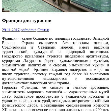
Франция для туристов
29.11.2017
cofradmin
Статьи
Франция – самое большое по площади государство Западной
Европы. Страна омывается Атлантическим океаном,
Средиземным и Северным морями, имеет высокий
туристический, культурный и природный потенциал.
Государство привлекает туристов шедеврами архитектуры,
курортами Лазурного берега, художественными музеями,
знаменитыми напитками и сырами, изысканной кухней и
высокой модой. Франция сохраняет лидерство в мире по
числу туристов, поэтому каждый год более 80 миллионов
путешественников наслаждаются и восхищаются
достопримечательностями этой страны.
Гордость Франции, ее символ и главное достояние,
знаменитость мирового масштаба – художественный музей
Лувр. Культурное пространство с уникальной историей и
удивительной архитектурой, легендами, интригами и тайнами
французского двора. Превращение средневековой крепости
XII века в королевскую резиденцию длилось полных 200 лет,