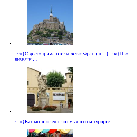
{:ru}О достопримечательностях Франции{:}{:ua}Про
визначні…
{:ru}Как мы провели восемь дней на курорте…