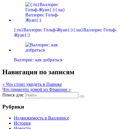
{:ru}Валлорис Гольф-Жуан{:}{:ua}Валлорис Гольф-
Жуан{:}
Валлорис: как добраться
Навигация по записям
« Что стоит увидеть в Париже
Что привезти домой из Франции »
Поиск для:
Рубрики
Недвижимость в Валлорисе
История
Новости