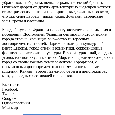
убранством из бархата, шелка, зеркал, золоченой бронзы.
Отличает дворец от других архитектурных шедевров четкость
геометрических линий и пропорций, выдержанных во всем,
что окружает дворец – парки, сады, фонтаны, дворцовые
залы, гроты и бассейны.
Каждый кусочек Франции полон туристического внимания и
посещения. Достоянием Франции считаются исторические
города страны, хранящие множество интересных
достопримечательностей. Париж – столица и культурный
центр Европы, город огней и романтики, сокровищница
французской истории и культуры. Всякий турист найдет здесь
уголок на свой вкус и кошелек. Марсель – средиземноморский
город со своим южным темпераментом. Город-порт, с
прекрасными достопримечательностями и шикарными
пляжами. Канны – город Лазурного берега и аристократов,
международных фестивалей и выставок.
Вконтакте
Facebook
Twitter
Google+
Одноклассники
Мой мир