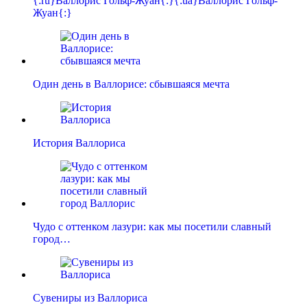
{:ru}Валлорис Гольф-Жуан{:}{:ua}Валлорис Гольф-
Жуан{:}
Один день в Валлорисе: сбывшаяся мечта
История Валлориса
Чудо с оттенком лазури: как мы посетили славный
город…
Сувениры из Валлориса