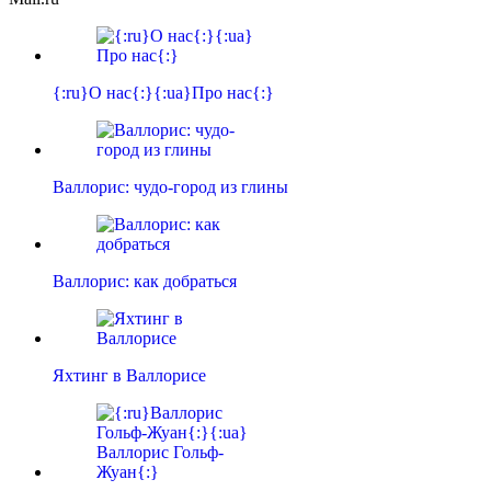
{:ru}О нас{:}{:ua}Про нас{:}
Валлорис: чудо-город из глины
Валлорис: как добраться
Яхтинг в Валлорисе