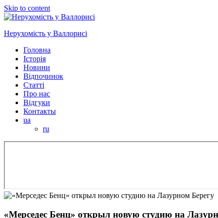
Skip to content
Нерухомість у Валлорисі
Головна
Історія
Новини
Відпочинок
Статті
Про нас
Відгуки
Контакты
ua
ru
«Мерседес Бенц» открыл новую студию на Лазурн