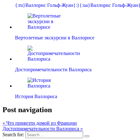
{:ru}Валлорис Гольф-Жуан{:}{:ua}Валлорис Гольф-Жуан{
Вертолетные экскурсии в Валлорисе
Достопримечательности Валлориса
История Валлориса
Post navigation
« Что привезти домой из Франции
Достопримечательности Валлориса »
Search for: