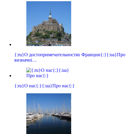
{:ru}О достопримечательностях Франции{:}{:ua}Про
визначні…
{:ru}О нас{:}{:ua}Про нас{:}