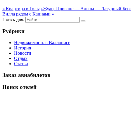
« Квартира в Гольф-Жуан, Прованс — Альпы — Лазурный Бере
Вилла рядом с Каннами »
Поиск для:
Рубрики
Недвижимость в Валлорисе
История
Новости
Отдых
Статьи
Заказ авиабилетов
Поиск отелей