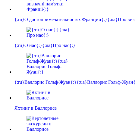
{:ru}О достопримечательностях Франции{:}{:ua}Про ви
{:ru}О нас{:}{:ua}Про нас{:}
{:ru}Валлорис Гольф-Жуан{:}{:ua}Валлорис Гольф-Жуан{
Яхтинг в Валлорисе